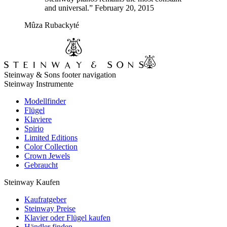
and universal.” February 20, 2015
Mûza Rubackyté
Steinway & Sons footer navigation
Steinway Instrumente
Modellfinder
Flügel
Klaviere
Spirio
Limited Editions
Color Collection
Crown Jewels
Gebraucht
Steinway Kaufen
Kaufratgeber
Steinway Preise
Klavier oder Flügel kaufen
Händler finden