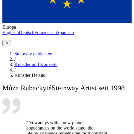
Europa
Englisch
Deutsch
Französisch
Spanisch
Steinway entdecken
/
Künstler und Konzerte
/
Künstler Details
Mûza Rubackyté
Steinway Artist seit 1998
“Nowadays with a new pianos
appearances on the world stage, the
Steinway pianos remains the most constant