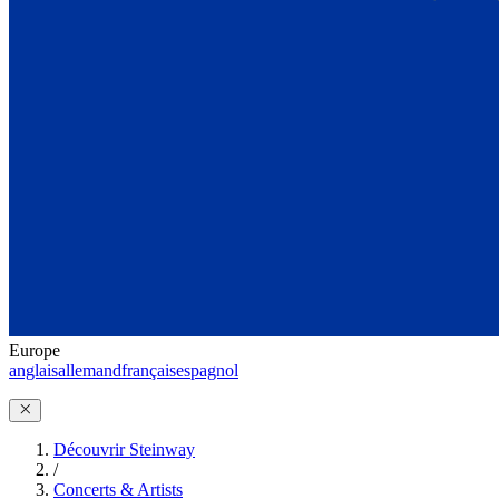
Europe
anglais
allemand
français
espagnol
Découvrir Steinway
/
Concerts & Artists