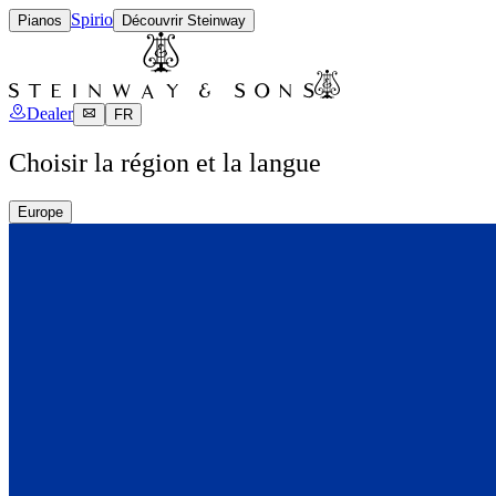
Spirio
Pianos
Découvrir Steinway
Dealer
FR
Choisir la région et la langue
Europe