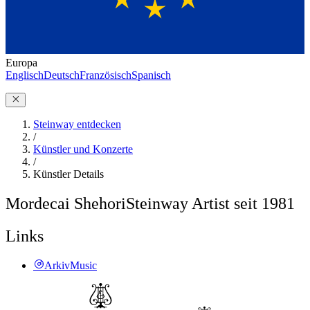
Europa
Englisch
Deutsch
Französisch
Spanisch
Steinway entdecken
/
Künstler und Konzerte
/
Künstler Details
Mordecai Shehori
Steinway Artist seit 1981
Links
ArkivMusic