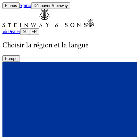
Spirio
Pianos
Découvrir Steinway
Dealer
FR
Choisir la région et la langue
Europe