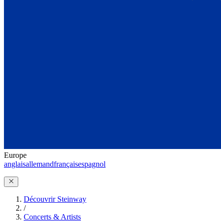
Europe
anglais
allemand
français
espagnol
Découvrir Steinway
/
Concerts & Artists