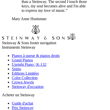
than a Steinway. The second I touch those
keys, my soul becomes alive and I'm able
to express my love of music.”
Mary Anne Huntsman
Steinway & Sons footer navigation
Instruments Steinway
Pianos à queue & pianos droits
Grand Pianos
Upright Piano | K-132
Spirio
Editions Limitées
Color Collection
Crown Jewels
Steinway d'occasion
Acheter un Steinway
Guide d'achat
Prix Steinway