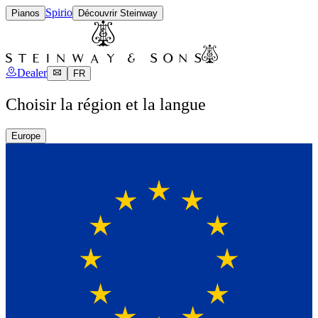
Spirio
Pianos
Découvrir Steinway
Dealer
FR
Choisir la région et la langue
Europe