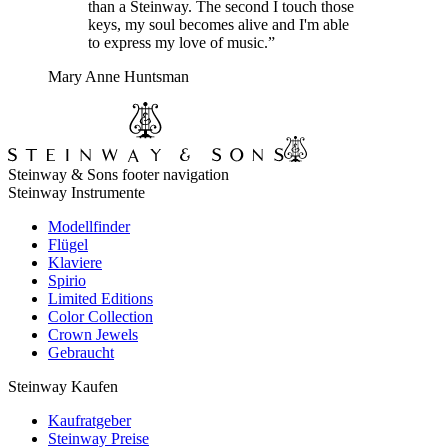
than a Steinway. The second I touch those
keys, my soul becomes alive and I'm able
to express my love of music.”
Mary Anne Huntsman
Steinway & Sons footer navigation
Steinway Instrumente
Modellfinder
Flügel
Klaviere
Spirio
Limited Editions
Color Collection
Crown Jewels
Gebraucht
Steinway Kaufen
Kaufratgeber
Steinway Preise