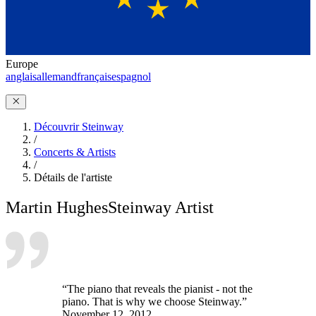
Europe
anglais
allemand
français
espagnol
Découvrir Steinway
/
Concerts & Artists
/
Détails de l'artiste
Martin Hughes
Steinway Artist
“The piano that reveals the pianist - not the
piano. That is why we choose Steinway.”
November 12, 2012