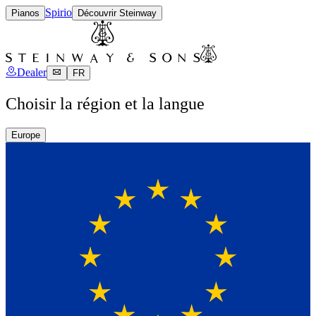
Spirio
Pianos
Découvrir Steinway
Dealer
FR
Choisir la région et la langue
Europe