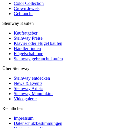
Color Collection
Crown Jewels
Gebraucht
Steinway Kaufen
Kaufratgeber
Steinway Preise
Klavier oder Flügel kaufen
Händler finden
Flügelschablone
Steinway gebraucht kaufen
Über Steinway
Steinway entdecken
News & Events
Steinway Artists
Steinway Manufaktur
Videogalerie
Rechtliches
Impressum
Datenschutzbestimmungen