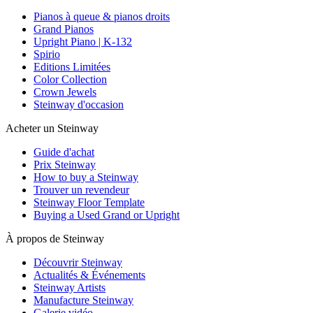
Pianos à queue & pianos droits
Grand Pianos
Upright Piano | K-132
Spirio
Editions Limitées
Color Collection
Crown Jewels
Steinway d'occasion
Acheter un Steinway
Guide d'achat
Prix Steinway
How to buy a Steinway
Trouver un revendeur
Steinway Floor Template
Buying a Used Grand or Upright
À propos de Steinway
Découvrir Steinway
Actualités & Événements
Steinway Artists
Manufacture Steinway
Galerie vidéo