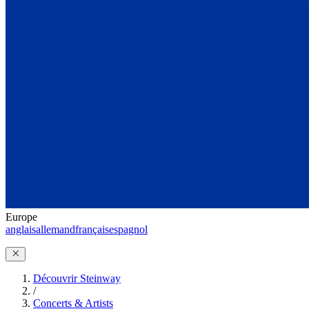
Europe
anglais
allemand
français
espagnol
Découvrir Steinway
/
Concerts & Artists