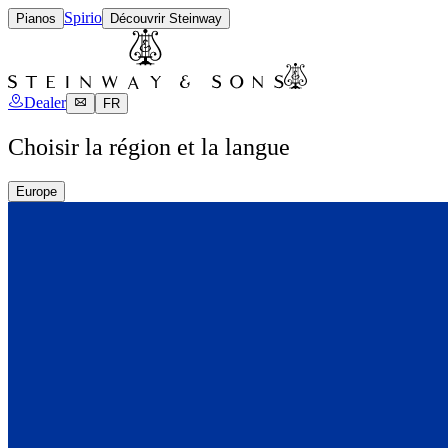
Spirio
Pianos
Découvrir Steinway
Dealer
FR
Choisir la région et la langue
Europe