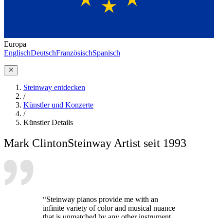
Europa
Englisch
Deutsch
Französisch
Spanisch
Steinway entdecken
/
Künstler und Konzerte
/
Künstler Details
Mark Clinton
Steinway Artist seit 1993
“Steinway pianos provide me with an
infinite variety of color and musical nuance
that is unmatched by any other instrument