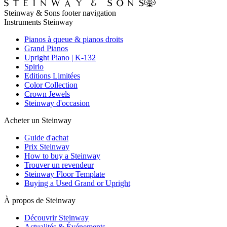
Steinway & Sons footer navigation
Instruments Steinway
Pianos à queue & pianos droits
Grand Pianos
Upright Piano | K-132
Spirio
Editions Limitées
Color Collection
Crown Jewels
Steinway d'occasion
Acheter un Steinway
Guide d'achat
Prix Steinway
How to buy a Steinway
Trouver un revendeur
Steinway Floor Template
Buying a Used Grand or Upright
À propos de Steinway
Découvrir Steinway
Actualités & Événements