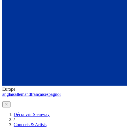
Europe
anglais
allemand
français
espagnol
Découvrir Steinway
/
Concerts & Artists