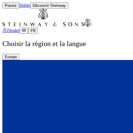
Spirio
Pianos
Découvrir Steinway
Dealer
FR
Choisir la région et la langue
Europe