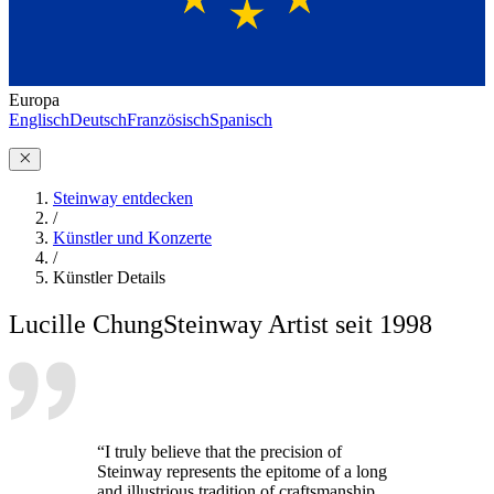
Europa
Englisch
Deutsch
Französisch
Spanisch
Steinway entdecken
/
Künstler und Konzerte
/
Künstler Details
Lucille Chung
Steinway Artist seit 1998
“I truly believe that the precision of
Steinway represents the epitome of a long
and illustrious tradition of craftsmanship.