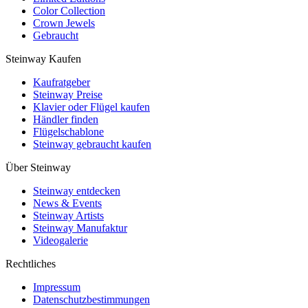
Color Collection
Crown Jewels
Gebraucht
Steinway Kaufen
Kaufratgeber
Steinway Preise
Klavier oder Flügel kaufen
Händler finden
Flügelschablone
Steinway gebraucht kaufen
Über Steinway
Steinway entdecken
News & Events
Steinway Artists
Steinway Manufaktur
Videogalerie
Rechtliches
Impressum
Datenschutzbestimmungen