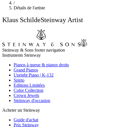
/
Détails de l'artiste
Klaus Schilde
Steinway Artist
Steinway & Sons footer navigation
Instruments Steinway
Pianos à queue & pianos droits
Grand Pianos
Upright Piano | K-132
Spirio
Editions Limitées
Color Collection
Crown Jewels
Steinway d'occasion
Acheter un Steinway
Guide d'achat
Prix Steinway