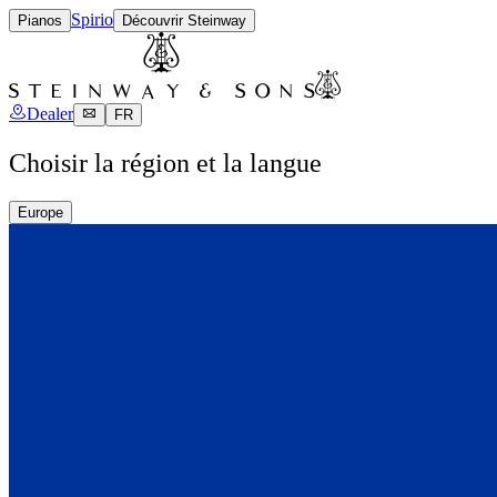
Spirio
Pianos
Découvrir Steinway
Dealer
FR
Choisir la région et la langue
Europe