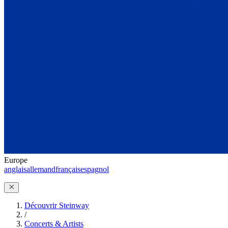
Europe
anglais
allemand
français
espagnol
Découvrir Steinway
/
Concerts & Artists