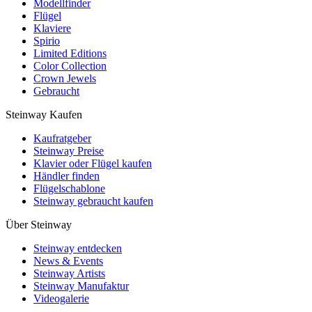
Modellfinder
Flügel
Klaviere
Spirio
Limited Editions
Color Collection
Crown Jewels
Gebraucht
Steinway Kaufen
Kaufratgeber
Steinway Preise
Klavier oder Flügel kaufen
Händler finden
Flügelschablone
Steinway gebraucht kaufen
Über Steinway
Steinway entdecken
News & Events
Steinway Artists
Steinway Manufaktur
Videogalerie