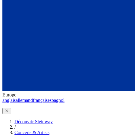
Europe
anglais
allemand
français
espagnol
Découvrir Steinway
/
Concerts & Artists