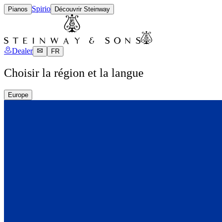
Spirio
Pianos
Découvrir Steinway
Dealer
FR
Choisir la région et la langue
Europe