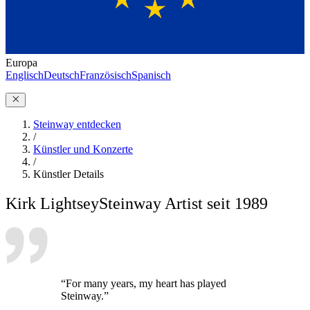
Europa
Englisch
Deutsch
Französisch
Spanisch
Steinway entdecken
/
Künstler und Konzerte
/
Künstler Details
Kirk Lightsey
Steinway Artist seit 1989
“For many years, my heart has played
Steinway.”