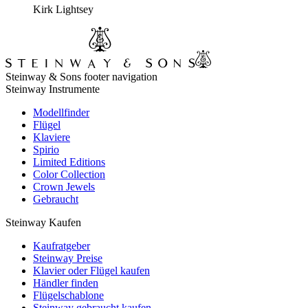
Kirk Lightsey
Steinway & Sons footer navigation
Steinway Instrumente
Modellfinder
Flügel
Klaviere
Spirio
Limited Editions
Color Collection
Crown Jewels
Gebraucht
Steinway Kaufen
Kaufratgeber
Steinway Preise
Klavier oder Flügel kaufen
Händler finden
Flügelschablone
Steinway gebraucht kaufen