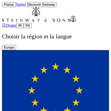
Spirio
Pianos
Découvrir Steinway
Dealer
FR
Choisir la région et la langue
Europe