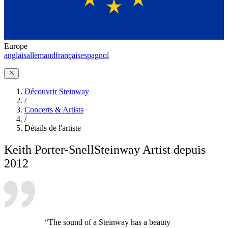
Europe
anglais
allemand
français
espagnol
Découvrir Steinway
/
Concerts & Artists
/
Détails de l'artiste
Keith Porter-Snell
Steinway Artist depuis
2012
“The sound of a Steinway has a beauty