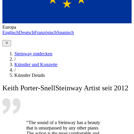
Europa
Englisch
Deutsch
Französisch
Spanisch
Steinway entdecken
/
Künstler und Konzerte
/
Künstler Details
Keith Porter-Snell
Steinway Artist seit 2012
“The sound of a Steinway has a beauty
that is unsurpassed by any other piano.
The action is the most comfortable and