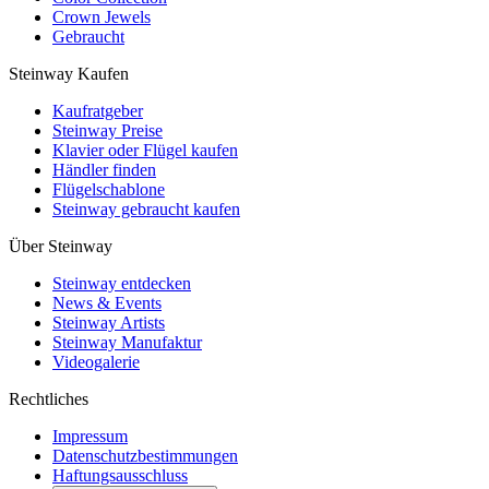
Crown Jewels
Gebraucht
Steinway Kaufen
Kaufratgeber
Steinway Preise
Klavier oder Flügel kaufen
Händler finden
Flügelschablone
Steinway gebraucht kaufen
Über Steinway
Steinway entdecken
News & Events
Steinway Artists
Steinway Manufaktur
Videogalerie
Rechtliches
Impressum
Datenschutzbestimmungen
Haftungsausschluss