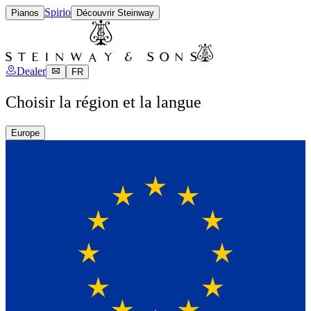
Spirio
Pianos
Découvrir Steinway
Dealer
FR
Choisir la région et la langue
Europe