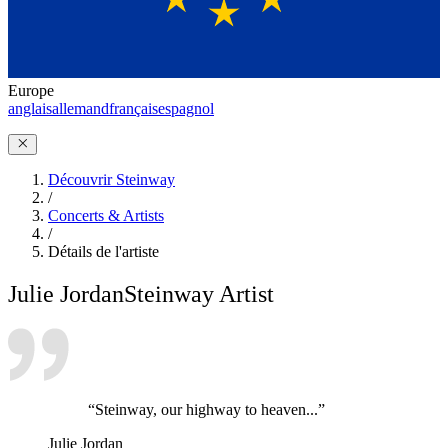
Europe
anglais
allemand
français
espagnol
Découvrir Steinway
/
Concerts & Artists
/
Détails de l'artiste
Julie Jordan
Steinway Artist
“Steinway, our highway to heaven...”
Julie Jordan