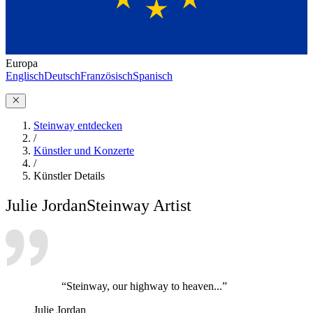
Europa
Englisch
Deutsch
Französisch
Spanisch
Steinway entdecken
/
Künstler und Konzerte
/
Künstler Details
Julie Jordan
Steinway Artist
“Steinway, our highway to heaven...”
Julie Jordan