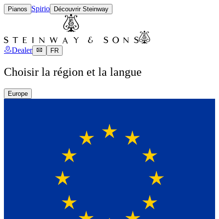
Spirio
Pianos
Découvrir Steinway
Dealer
FR
Choisir la région et la langue
Europe