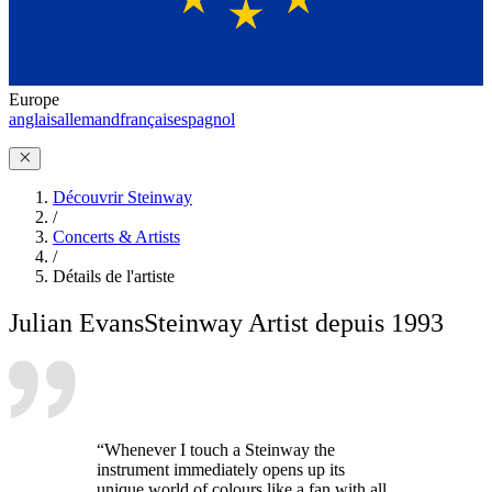
Europe
anglais
allemand
français
espagnol
Découvrir Steinway
/
Concerts & Artists
/
Détails de l'artiste
Julian Evans
Steinway Artist depuis 1993
“Whenever I touch a Steinway the
instrument immediately opens up its
unique world of colours like a fan with all