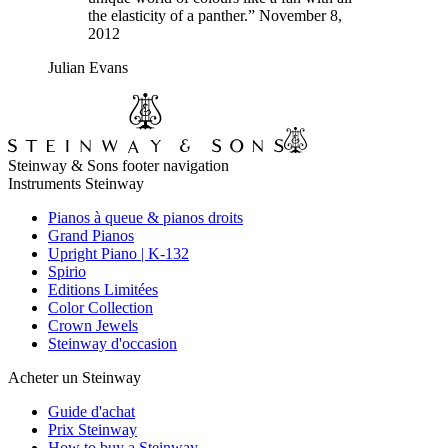
the elasticity of a panther.” November 8,
2012
Julian Evans
Steinway & Sons footer navigation
Instruments Steinway
Pianos à queue & pianos droits
Grand Pianos
Upright Piano | K-132
Spirio
Editions Limitées
Color Collection
Crown Jewels
Steinway d'occasion
Acheter un Steinway
Guide d'achat
Prix Steinway
How to buy a Steinway