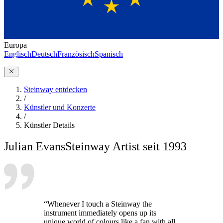
Europa
Englisch
Deutsch
Französisch
Spanisch
Steinway entdecken
/
Künstler und Konzerte
/
Künstler Details
Julian Evans
Steinway Artist seit 1993
“Whenever I touch a Steinway the
instrument immediately opens up its
unique world of colours like a fan with all