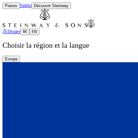
Spirio
Pianos
Découvrir Steinway
Dealer
FR
Choisir la région et la langue
Europe