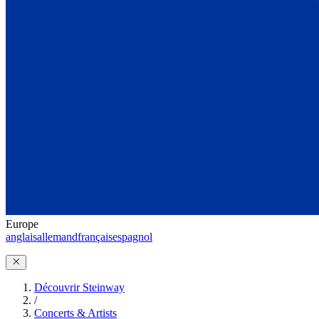
Europe
anglais
allemand
français
espagnol
Découvrir Steinway
/
Concerts & Artists