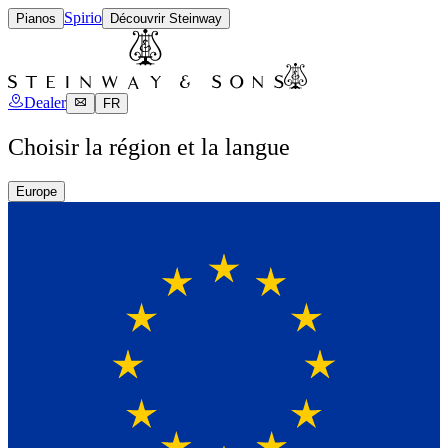
Spirio
Pianos
Découvrir Steinway
Dealer
FR
Choisir la région et la langue
Europe