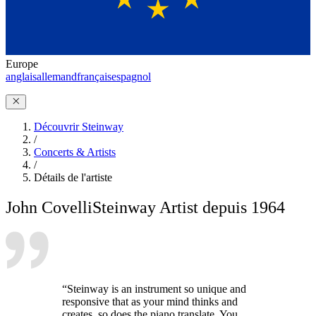
Europe
anglais
allemand
français
espagnol
Découvrir Steinway
/
Concerts & Artists
/
Détails de l'artiste
John Covelli
Steinway Artist depuis 1964
“Steinway is an instrument so unique and
responsive that as your mind thinks and
creates, so does the piano translate. You