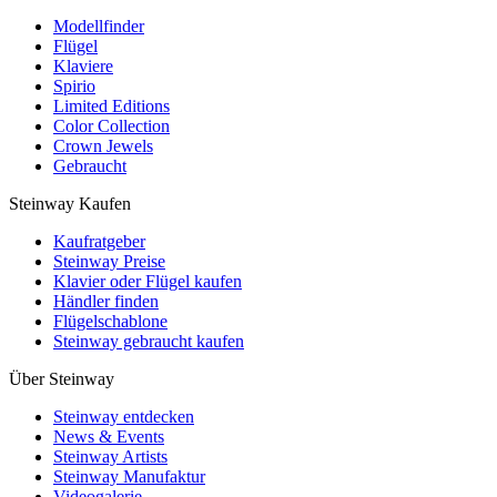
Modellfinder
Flügel
Klaviere
Spirio
Limited Editions
Color Collection
Crown Jewels
Gebraucht
Steinway Kaufen
Kaufratgeber
Steinway Preise
Klavier oder Flügel kaufen
Händler finden
Flügelschablone
Steinway gebraucht kaufen
Über Steinway
Steinway entdecken
News & Events
Steinway Artists
Steinway Manufaktur
Videogalerie