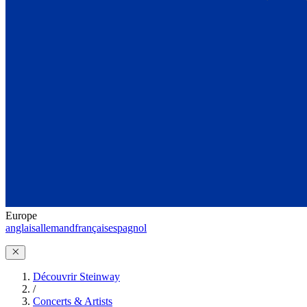
Europe
anglais
allemand
français
espagnol
Découvrir Steinway
/
Concerts & Artists