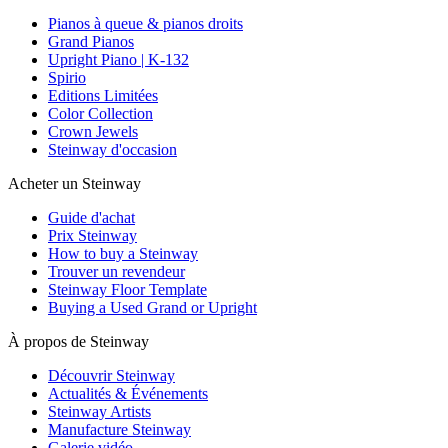
Pianos à queue & pianos droits
Grand Pianos
Upright Piano | K-132
Spirio
Editions Limitées
Color Collection
Crown Jewels
Steinway d'occasion
Acheter un Steinway
Guide d'achat
Prix Steinway
How to buy a Steinway
Trouver un revendeur
Steinway Floor Template
Buying a Used Grand or Upright
À propos de Steinway
Découvrir Steinway
Actualités & Événements
Steinway Artists
Manufacture Steinway
Galerie vidéo