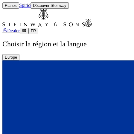
Spirio
Pianos
Découvrir Steinway
Dealer
FR
Choisir la région et la langue
Europe