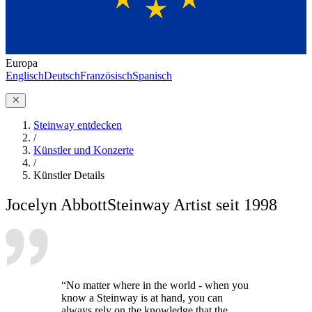
Europa
Englisch
Deutsch
Französisch
Spanisch
Steinway entdecken
/
Künstler und Konzerte
/
Künstler Details
Jocelyn Abbott
Steinway Artist seit 1998
“No matter where in the world - when you
know a Steinway is at hand, you can
always rely on the knowledge that the