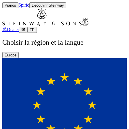
Spirio
Pianos
Découvrir Steinway
Dealer
FR
Choisir la région et la langue
Europe