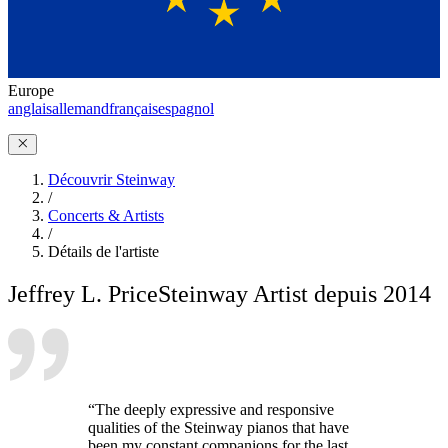
Europe
anglais
allemand
français
espagnol
Découvrir Steinway
/
Concerts & Artists
/
Détails de l'artiste
Jeffrey L. Price
Steinway Artist depuis 2014
“The deeply expressive and responsive
qualities of the Steinway pianos that have
been my constant companions for the last