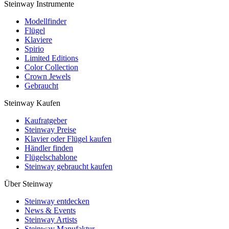
Steinway Instrumente
Modellfinder
Flügel
Klaviere
Spirio
Limited Editions
Color Collection
Crown Jewels
Gebraucht
Steinway Kaufen
Kaufratgeber
Steinway Preise
Klavier oder Flügel kaufen
Händler finden
Flügelschablone
Steinway gebraucht kaufen
Über Steinway
Steinway entdecken
News & Events
Steinway Artists
Steinway Manufaktur