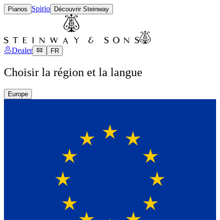
Spirio
Pianos
Découvrir Steinway
Dealer
FR
Choisir la région et la langue
Europe