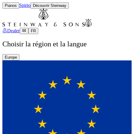
Spirio
Pianos
Découvrir Steinway
Dealer
FR
Choisir la région et la langue
Europe