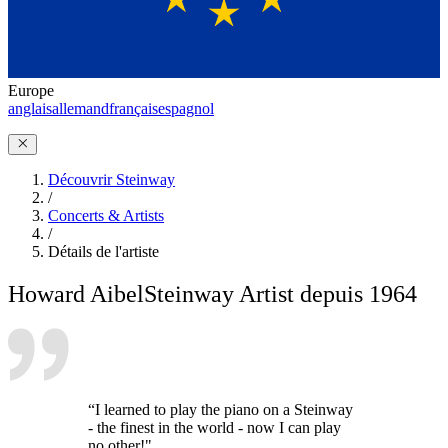
Europe
anglais
allemand
français
espagnol
Découvrir Steinway
/
Concerts & Artists
/
Détails de l'artiste
Howard Aibel
Steinway Artist depuis 1964
“I learned to play the piano on a Steinway
- the finest in the world - now I can play
no other!"