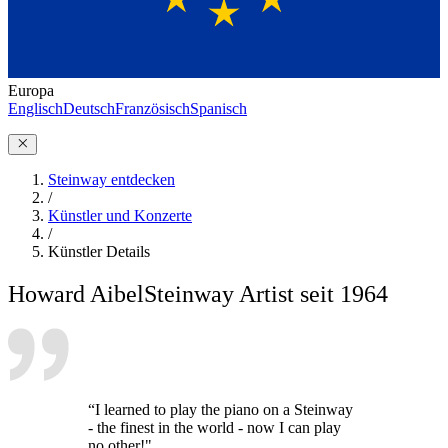
Europa
Englisch
Deutsch
Französisch
Spanisch
Steinway entdecken
/
Künstler und Konzerte
/
Künstler Details
Howard Aibel
Steinway Artist seit 1964
“I learned to play the piano on a Steinway
- the finest in the world - now I can play
no other!"