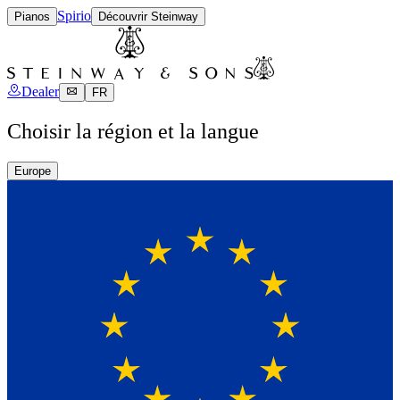
Spirio
Pianos
Découvrir Steinway
Dealer
FR
Choisir la région et la langue
Europe