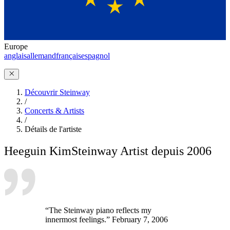
Europe
anglais
allemand
français
espagnol
Découvrir Steinway
/
Concerts & Artists
/
Détails de l'artiste
Heeguin Kim
Steinway Artist depuis 2006
“The Steinway piano reflects my
innermost feelings.” February 7, 2006