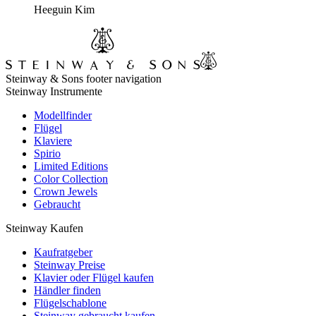
Heeguin Kim
Steinway & Sons footer navigation
Steinway Instrumente
Modellfinder
Flügel
Klaviere
Spirio
Limited Editions
Color Collection
Crown Jewels
Gebraucht
Steinway Kaufen
Kaufratgeber
Steinway Preise
Klavier oder Flügel kaufen
Händler finden
Flügelschablone
Steinway gebraucht kaufen