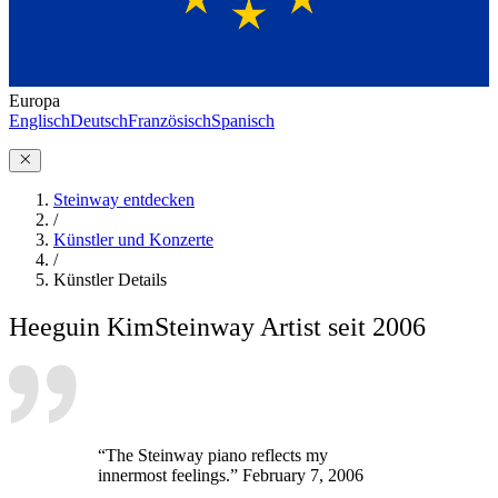
Europa
Englisch
Deutsch
Französisch
Spanisch
Steinway entdecken
/
Künstler und Konzerte
/
Künstler Details
Heeguin Kim
Steinway Artist seit 2006
“The Steinway piano reflects my
innermost feelings.” February 7, 2006