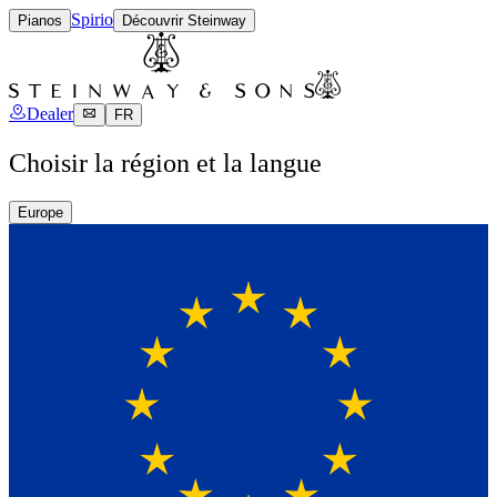
Spirio
Pianos
Découvrir Steinway
Dealer
FR
Choisir la région et la langue
Europe