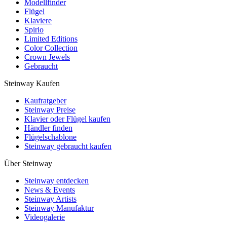
Modellfinder
Flügel
Klaviere
Spirio
Limited Editions
Color Collection
Crown Jewels
Gebraucht
Steinway Kaufen
Kaufratgeber
Steinway Preise
Klavier oder Flügel kaufen
Händler finden
Flügelschablone
Steinway gebraucht kaufen
Über Steinway
Steinway entdecken
News & Events
Steinway Artists
Steinway Manufaktur
Videogalerie