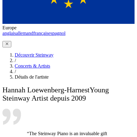
Europe
anglais
allemand
français
espagnol
Découvrir Steinway
/
Concerts & Artists
/
Détails de l'artiste
Hannah Loewenberg-Harnest
Young
Steinway Artist depuis 2009
“The Steinway Piano is an invaluable gift