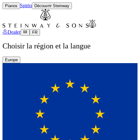
Spirio
Pianos
Découvrir Steinway
Dealer
FR
Choisir la région et la langue
Europe