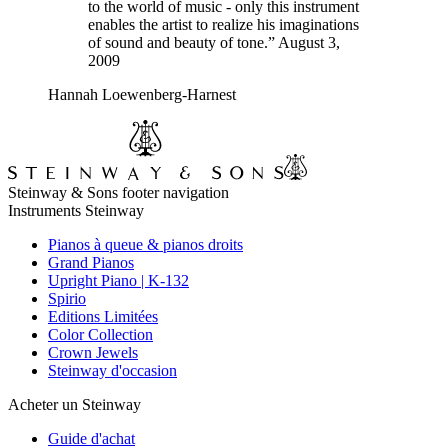
to the world of music - only this instrument
enables the artist to realize his imaginations
of sound and beauty of tone.” August 3,
2009
Hannah Loewenberg-Harnest
Steinway & Sons footer navigation
Instruments Steinway
Pianos à queue & pianos droits
Grand Pianos
Upright Piano | K-132
Spirio
Editions Limitées
Color Collection
Crown Jewels
Steinway d'occasion
Acheter un Steinway
Guide d'achat