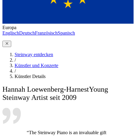
Europa
Englisch
Deutsch
Französisch
Spanisch
Steinway entdecken
/
Künstler und Konzerte
/
Künstler Details
Hannah Loewenberg-Harnest
Young
Steinway Artist seit 2009
“The Steinway Piano is an invaluable gift