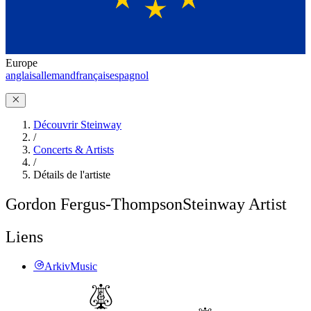
Europe
anglais
allemand
français
espagnol
Découvrir Steinway
/
Concerts & Artists
/
Détails de l'artiste
Gordon Fergus-Thompson
Steinway Artist
Liens
ArkivMusic