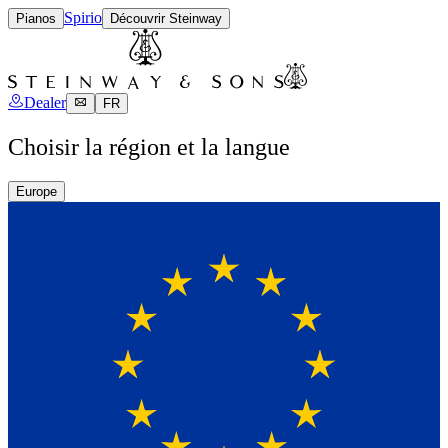
Spirio
Pianos
Découvrir Steinway
Dealer
FR
Choisir la région et la langue
Europe