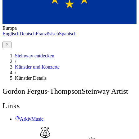
Europa
Englisch
Deutsch
Französisch
Spanisch
Steinway entdecken
/
Künstler und Konzerte
/
Künstler Details
Gordon Fergus-Thompson
Steinway Artist
Links
ArkivMusic