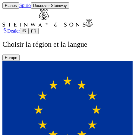
Spirio
Pianos
Découvrir Steinway
Dealer
FR
Choisir la région et la langue
Europe