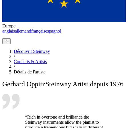
Europe
anglais
allemand
français
espagnol
Découvrir Steinway
/
Concerts & Artists
/
Détails de l'artiste
Gerhard Oppitz
Steinway Artist depuis 1976
“Rich in overtone and brilliance the
Steinway instruments allow the pianist to
produce a tremendous big scale of different