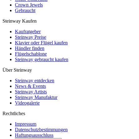
Crown Jewels
Gebraucht
Steinway Kaufen
Kaufratgeber
Steinway Preise
Klavier oder Flügel kaufen
Händler finden
Flügelschablone
Steinway gebraucht kaufen
Über Steinway
Steinway entdecken
News & Events
Steinway Artists
Steinway Manufaktur
Videogalerie
Rechtliches
Impressum
Datenschutzbestimmungen
Haftungsausschluss