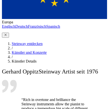
Europa
Englisch
Deutsch
Französisch
Spanisch
Steinway entdecken
/
Künstler und Konzerte
/
Künstler Details
Gerhard Oppitz
Steinway Artist seit 1976
“Rich in overtone and brilliance the
Steinway instruments allow the pianist to
produce a tremendous big scale of different