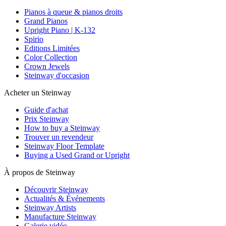
Pianos à queue & pianos droits
Grand Pianos
Upright Piano | K-132
Spirio
Editions Limitées
Color Collection
Crown Jewels
Steinway d'occasion
Acheter un Steinway
Guide d'achat
Prix Steinway
How to buy a Steinway
Trouver un revendeur
Steinway Floor Template
Buying a Used Grand or Upright
À propos de Steinway
Découvrir Steinway
Actualités & Événements
Steinway Artists
Manufacture Steinway
Galerie vidéo