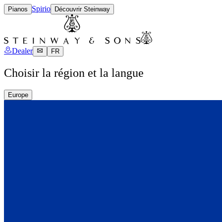
Spirio
Pianos
Découvrir Steinway
Dealer
FR
Choisir la région et la langue
Europe