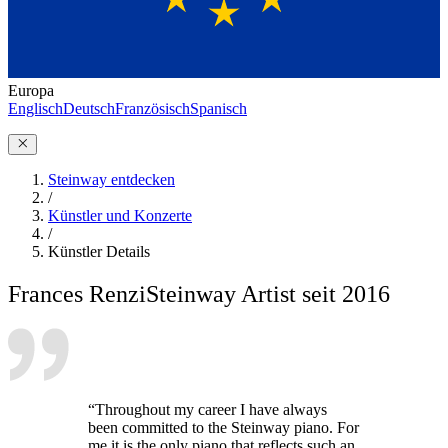
Europa
Englisch
Deutsch
Französisch
Spanisch
Steinway entdecken
/
Künstler und Konzerte
/
Künstler Details
Frances Renzi
Steinway Artist seit 2016
“Throughout my career I have always
been committed to the Steinway piano. For
me it is the only piano that reflects such an