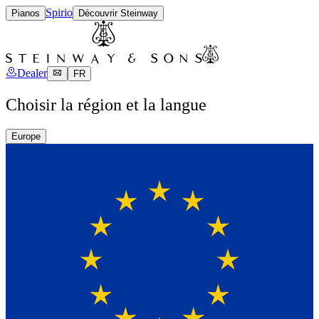
Spirio
Pianos
Découvrir Steinway
Dealer
FR
Choisir la région et la langue
Europe