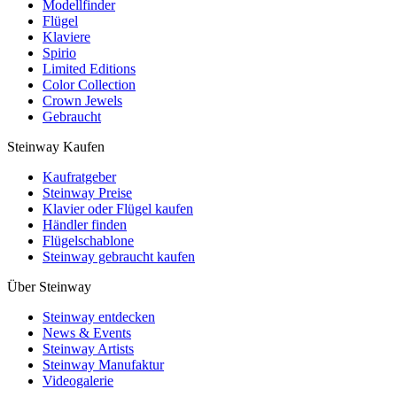
Modellfinder
Flügel
Klaviere
Spirio
Limited Editions
Color Collection
Crown Jewels
Gebraucht
Steinway Kaufen
Kaufratgeber
Steinway Preise
Klavier oder Flügel kaufen
Händler finden
Flügelschablone
Steinway gebraucht kaufen
Über Steinway
Steinway entdecken
News & Events
Steinway Artists
Steinway Manufaktur
Videogalerie