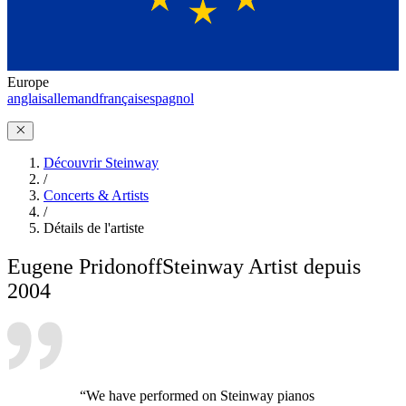
Europe
anglais
allemand
français
espagnol
Découvrir Steinway
/
Concerts & Artists
/
Détails de l'artiste
Eugene Pridonoff
Steinway Artist depuis
2004
“We have performed on Steinway pianos