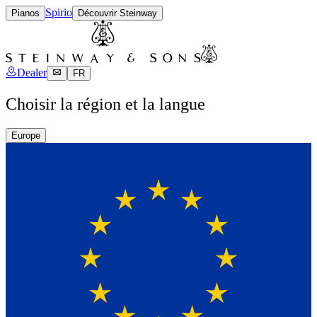
Spirio
Pianos
Découvrir Steinway
Dealer
FR
Choisir la région et la langue
Europe