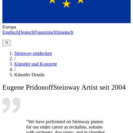
Europa
Englisch
Deutsch
Französisch
Spanisch
Steinway entdecken
/
Künstler und Konzerte
/
Künstler Details
Eugene Pridonoff
Steinway Artist seit 2004
“We have performed on Steinway pianos
for our entire career as recitalists, soloists
with orchestra, duo piano, and in chamber