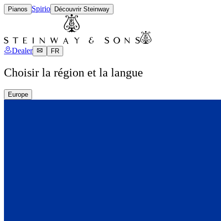
Spirio
Pianos
Découvrir Steinway
Dealer
FR
Choisir la région et la langue
Europe