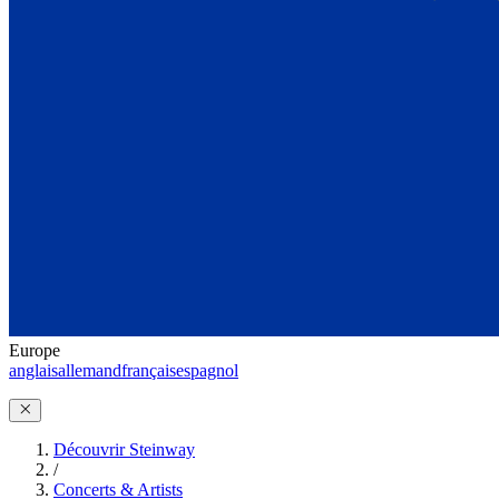
Europe
anglais
allemand
français
espagnol
Découvrir Steinway
/
Concerts & Artists