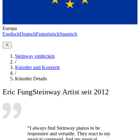
Europa
Englisch
Deutsch
Französisch
Spanisch
Steinway entdecken
/
Künstler und Konzerte
/
Künstler Details
Eric Fung
Steinway Artist seit 2012
“I always find Steinway pianos to be
responsive and versatile. They react to my
musical command, fuel my musical